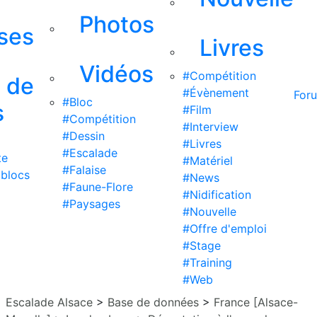
Photos
ises
Livres
Vidéos
#Compétition
s de
#Évènement
For
#Bloc
s
#Film
#Compétition
#Interview
#Dessin
#Livres
#Escalade
te
#Matériel
#Falaise
 blocs
#News
#Faune-Flore
#Nidification
#Paysages
#Nouvelle
#Offre d'emploi
#Stage
#Training
#Web
Escalade Alsace
>
Base de données
>
France [Alsace-