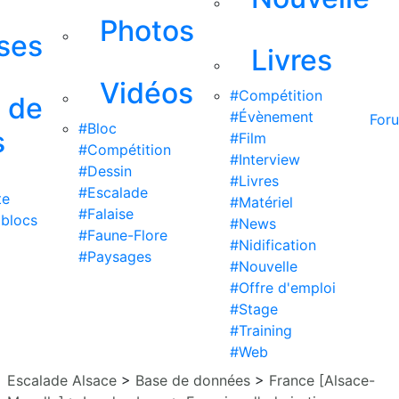
Photos
ises
Livres
Vidéos
#Compétition
s de
#Évènement
For
#Bloc
s
#Film
#Compétition
#Interview
#Dessin
#Livres
#Escalade
te
#Matériel
#Falaise
 blocs
#News
#Faune-Flore
#Nidification
#Paysages
#Nouvelle
#Offre d'emploi
#Stage
#Training
#Web
Escalade Alsace
>
Base de données
>
France [Alsace-