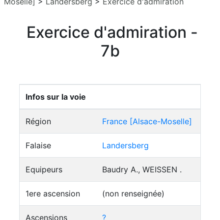
Moselle]
>
Landersberg
>
Exercice d'admiration
Exercice d'admiration -
7b
Infos sur la voie
Région
France [Alsace-Moselle]
Falaise
Landersberg
Equipeurs
Baudry A., WEISSEN .
1ere ascension
(non renseignée)
Ascensions
?