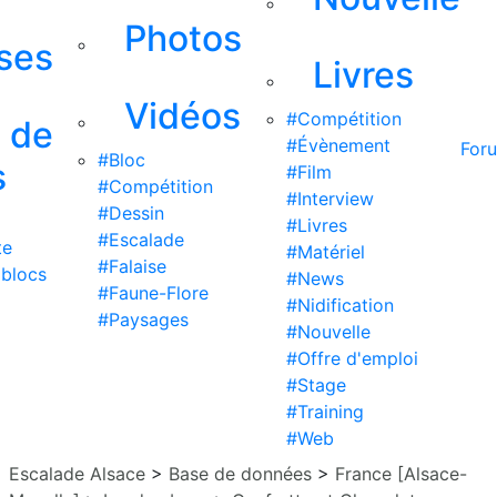
Photos
ises
Livres
Vidéos
#Compétition
s de
#Évènement
For
#Bloc
s
#Film
#Compétition
#Interview
#Dessin
#Livres
#Escalade
te
#Matériel
#Falaise
 blocs
#News
#Faune-Flore
#Nidification
#Paysages
#Nouvelle
#Offre d'emploi
#Stage
#Training
#Web
Escalade Alsace
>
Base de données
>
France [Alsace-