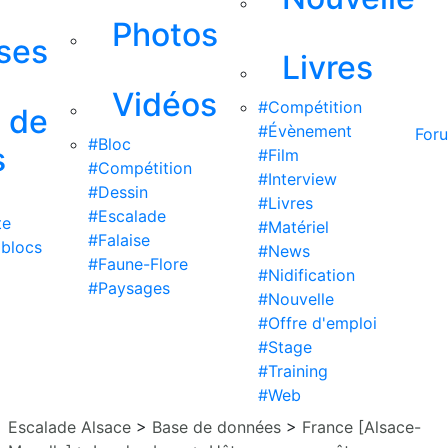
Photos
ises
Livres
Vidéos
#Compétition
s de
#Évènement
For
#Bloc
s
#Film
#Compétition
#Interview
#Dessin
#Livres
#Escalade
te
#Matériel
#Falaise
 blocs
#News
#Faune-Flore
#Nidification
#Paysages
#Nouvelle
#Offre d'emploi
#Stage
#Training
#Web
Escalade Alsace
>
Base de données
>
France [Alsace-