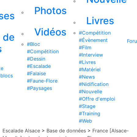
Photos
ises
Livres
Vidéos
#Compétition
s de
#Évènement
For
#Bloc
s
#Film
#Compétition
#Interview
#Dessin
#Livres
#Escalade
te
#Matériel
#Falaise
 blocs
#News
#Faune-Flore
#Nidification
#Paysages
#Nouvelle
#Offre d'emploi
#Stage
#Training
#Web
Escalade Alsace
>
Base de données
>
France [Alsace-