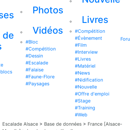
Photos
ises
Livres
Vidéos
#Compétition
s de
#Évènement
For
#Bloc
s
#Film
#Compétition
#Interview
#Dessin
#Livres
#Escalade
te
#Matériel
#Falaise
 blocs
#News
#Faune-Flore
#Nidification
#Paysages
#Nouvelle
#Offre d'emploi
#Stage
#Training
#Web
Escalade Alsace
>
Base de données
>
France [Alsace-