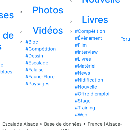
Photos
ises
Livres
Vidéos
#Compétition
s de
#Évènement
For
#Bloc
s
#Film
#Compétition
#Interview
#Dessin
#Livres
#Escalade
te
#Matériel
#Falaise
 blocs
#News
#Faune-Flore
#Nidification
#Paysages
#Nouvelle
#Offre d'emploi
#Stage
#Training
#Web
Escalade Alsace
>
Base de données
>
France [Alsace-