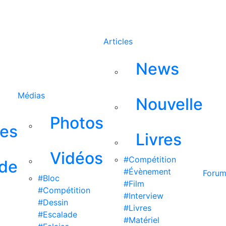
Rechercher
Articles
News
Médias
Nouvelle
Photos
ses
Livres
Vidéos
#Compétition
 de
#Évènement
Foru
#Bloc
#Film
#Compétition
#Interview
#Dessin
#Livres
#Escalade
#Matériel