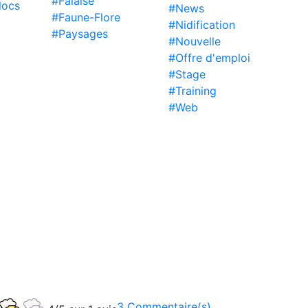
#Falaise
locs
#News
#Faune-Flore
#Nidification
#Paysages
#Nouvelle
#Offre d'emploi
#Stage
#Training
#Web
3 Commentaire(s)