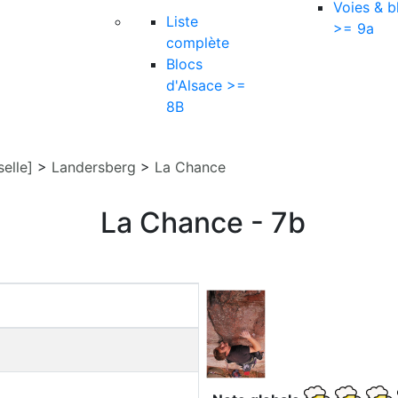
Voies & b
Liste
>= 9a
complète
Blocs
d'Alsace >=
8B
elle]
>
Landersberg
>
La Chance
La Chance - 7b