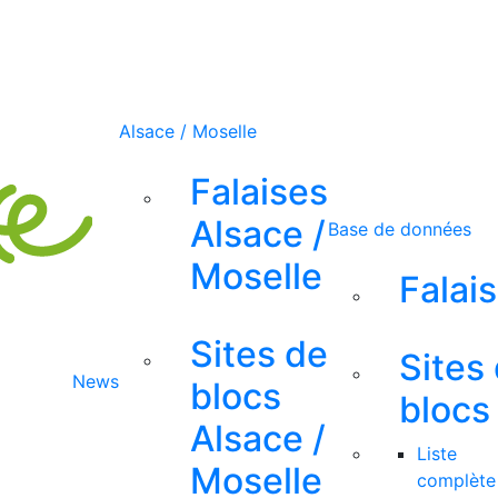
Alsace / Moselle
Falaises
Alsace /
Base de données
Moselle
Falai
Sites de
Sites
News
blocs
blocs
Alsace /
Liste
Moselle
complète