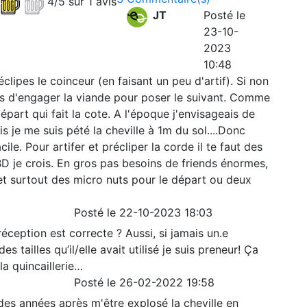
4/5 sur 1 avis
JT
Posté le
23-10-
2023
10:48
clipes le coinceur (en faisant un peu d'artif). Si non
es d'engager la viande pour poser le suivant. Comme
e départ qui fait la cote. A l'époque j'envisageais de
is je me suis pété la cheville à 1m du sol....Donc
ile. Pour artifer et précliper la corde il te faut des
BD je crois. En gros pas besoins de friends énormes,
et surtout des micro nuts pour le départ ou deux
Posté le 22-10-2023 18:03
éception est correcte ? Aussi, si jamais un.e
s tailles qu’il/elle avait utilisé je suis preneur! Ça
la quincaillerie…
Posté le 26-02-2022 19:58
es années après m'être explosé la cheville en