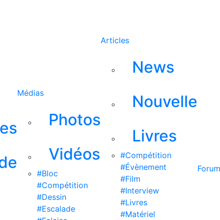
Rechercher
Articles
News
Médias
Nouvelle
Photos
ses
Livres
Vidéos
#Compétition
 de
#Évènement
Foru
#Bloc
#Film
#Compétition
#Interview
#Dessin
#Livres
#Escalade
#Matériel