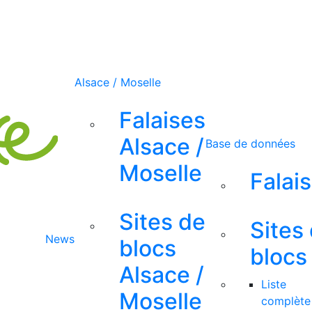
Alsace / Moselle
Falaises
Alsace /
Base de données
Moselle
Falai
Sites de
Sites
News
blocs
blocs
Alsace /
Liste
Moselle
complète