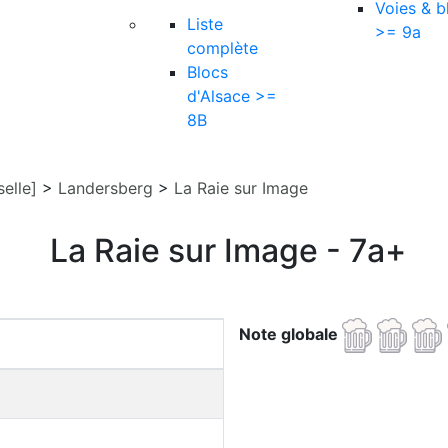
Voies & b
Liste
>= 9a
complète
Blocs
d'Alsace >=
8B
elle]
>
Landersberg
>
La Raie sur Image
La Raie sur Image - 7a+
Note globale
]