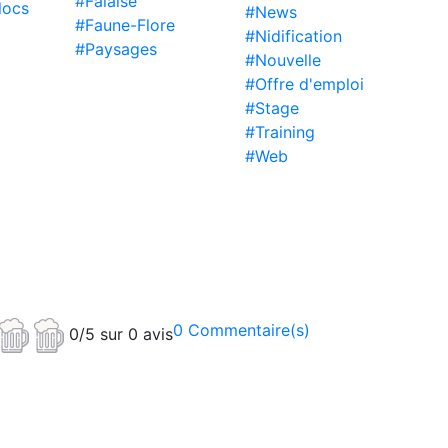
#Falaise
locs
#News
#Faune-Flore
#Nidification
#Paysages
#Nouvelle
#Offre d'emploi
#Stage
#Training
#Web
0 Commentaire(s)
0/5 sur 0 avis