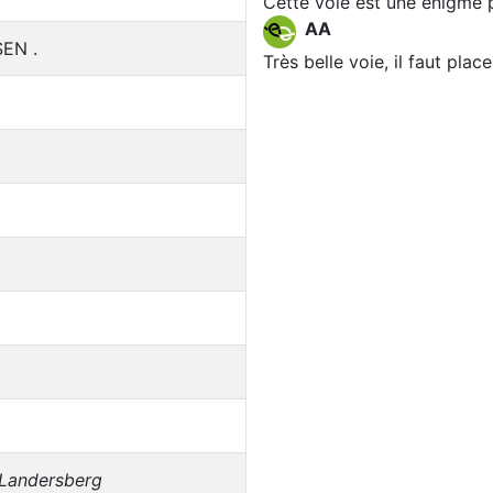
Cette voie est une énigme 
AA
SEN .
Très belle voie, il faut plac
 Landersberg