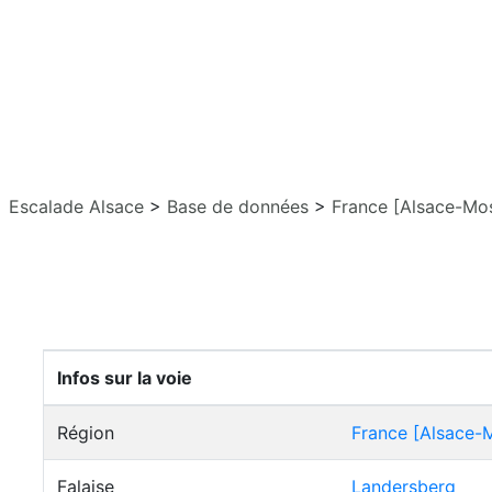
Escalade Alsace
>
Base de données
>
France [Alsace-Mos
Infos sur la voie
Région
France [Alsace-M
Falaise
Landersberg