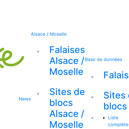
Alsace / Moselle
Falaises
Alsace /
Base de données
Moselle
Falai
Sites de
Sites
News
blocs
blocs
Alsace /
Liste
Moselle
complète