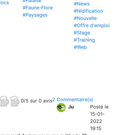
#Falaise
locs
#News
#Faune-Flore
#Nidification
#Paysages
#Nouvelle
#Offre d'emploi
#Stage
#Training
#Web
2 Commentaire(s)
0/5 sur 0 avis
Ju
Posté le
15-01-
2022
19:15