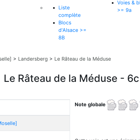
Voies & b
Liste
>= 9a
complète
Blocs
d'Alsace >=
8B
elle]
>
Landersberg
>
Le Râteau de la Méduse
Le Râteau de la Méduse - 6c
Note globale
oselle]