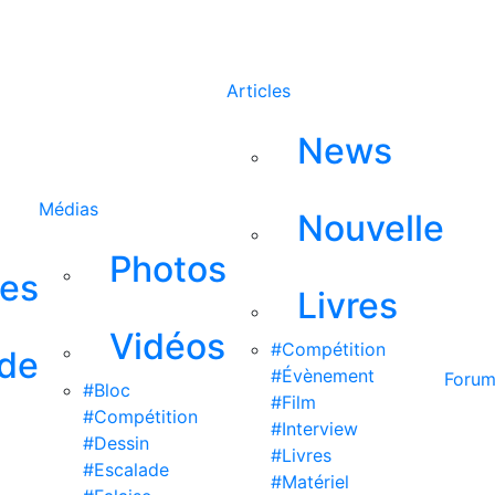
Rechercher
Articles
News
Médias
Nouvelle
Photos
ses
Livres
Vidéos
#Compétition
 de
#Évènement
Foru
#Bloc
#Film
#Compétition
#Interview
#Dessin
#Livres
#Escalade
#Matériel