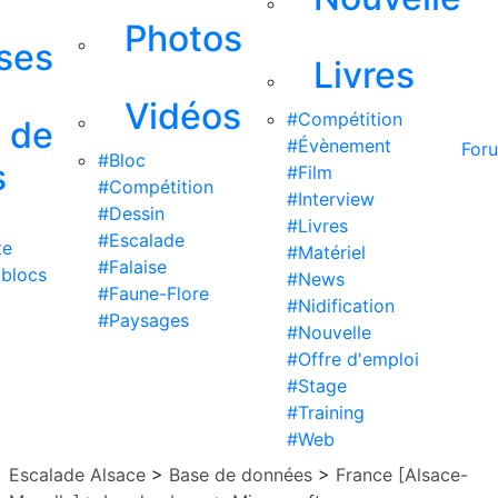
Photos
ises
Livres
Vidéos
#Compétition
s de
#Évènement
For
#Bloc
s
#Film
#Compétition
#Interview
#Dessin
#Livres
#Escalade
te
#Matériel
#Falaise
 blocs
#News
#Faune-Flore
#Nidification
#Paysages
#Nouvelle
#Offre d'emploi
#Stage
#Training
#Web
Escalade Alsace
>
Base de données
>
France [Alsace-