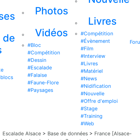
Photos
ises
Livres
Vidéos
#Compétition
s de
#Évènement
For
#Bloc
s
#Film
#Compétition
#Interview
#Dessin
#Livres
#Escalade
te
#Matériel
#Falaise
 blocs
#News
#Faune-Flore
#Nidification
#Paysages
#Nouvelle
#Offre d'emploi
#Stage
#Training
#Web
Escalade Alsace
>
Base de données
>
France [Alsace-