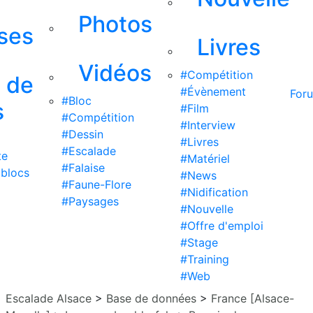
Photos
ises
Livres
Vidéos
#Compétition
s de
#Évènement
For
#Bloc
s
#Film
#Compétition
#Interview
#Dessin
#Livres
#Escalade
te
#Matériel
#Falaise
 blocs
#News
#Faune-Flore
#Nidification
#Paysages
#Nouvelle
#Offre d'emploi
#Stage
#Training
#Web
Escalade Alsace
>
Base de données
>
France [Alsace-