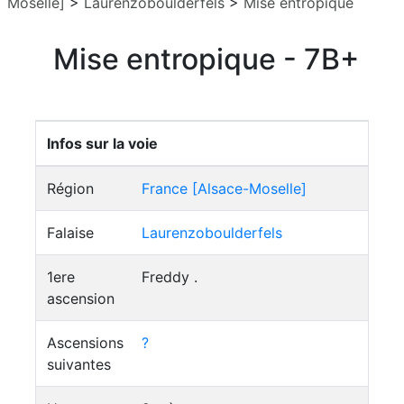
Moselle]
>
Laurenzoboulderfels
>
Mise entropique
Mise entropique - 7B+
Infos sur la voie
Région
France [Alsace-Moselle]
Falaise
Laurenzoboulderfels
1ere
Freddy .
ascension
Ascensions
?
suivantes