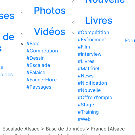
Photos
ises
Livres
Vidéos
#Compétition
s de
#Évènement
For
#Bloc
s
#Film
#Compétition
#Interview
#Dessin
#Livres
#Escalade
te
#Matériel
#Falaise
 blocs
#News
#Faune-Flore
#Nidification
#Paysages
#Nouvelle
#Offre d'emploi
#Stage
#Training
#Web
Escalade Alsace
>
Base de données
>
France [Alsace-