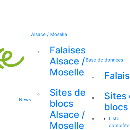
Alsace / Moselle
Falaises
Alsace /
Base de données
Moselle
Falai
Sites de
Sites
News
blocs
blocs
Alsace /
Liste
Moselle
complète