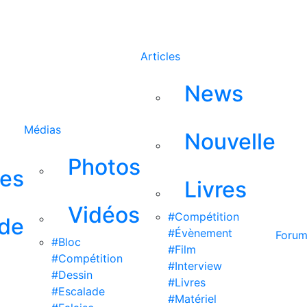
Rechercher
Articles
News
Médias
Nouvelle
Photos
ses
Livres
Vidéos
#Compétition
 de
#Évènement
Foru
#Bloc
#Film
#Compétition
#Interview
#Dessin
#Livres
#Escalade
#Matériel