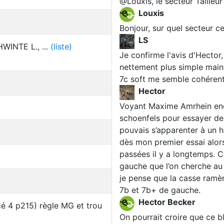
@Louxis, le secteur Tailleu
Louxis
Bonjour, sur quel secteur c
LS
WINTE L., ...
(liste)
Je confirme l'avis d'Hector, 
nettement plus simple main
7c soft me semble cohérent
Hector
Voyant Maxime Amrhein ench
schoenfels pour essayer de 
pouvais s’apparenter à un 
dès mon premier essai alors
passées il y a longtemps. 
gauche que l’on cherche au
je pense que la casse ramène
7b et 7b+ de gauche.
Hector Becker
cé 4 p215) règle MG et trou
On pourrait croire que ce b