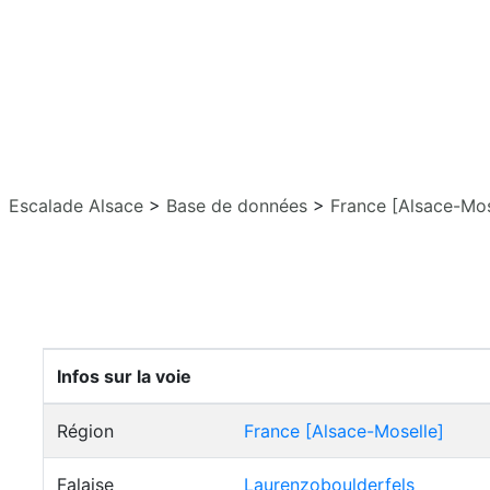
Escalade Alsace
>
Base de données
>
France [Alsace-Mos
Infos sur la voie
Région
France [Alsace-Moselle]
Falaise
Laurenzoboulderfels