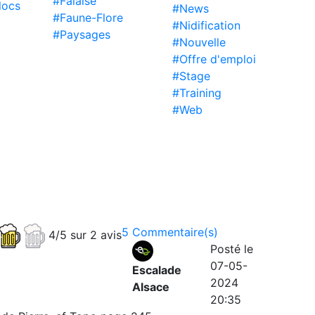
#Falaise
locs
#News
#Faune-Flore
#Nidification
#Paysages
#Nouvelle
#Offre d'emploi
#Stage
#Training
#Web
5 Commentaire(s)
4/5 sur 2 avis
Posté le
07-05-
Escalade
2024
Alsace
20:35