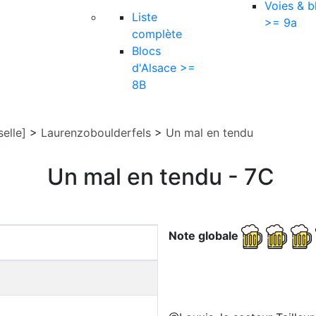
Voies & b
Liste
>= 9a
complète
Blocs
d'Alsace >=
8B
elle]
>
Laurenzoboulderfels
>
Un mal en tendu
Un mal en tendu - 7C
Note globale