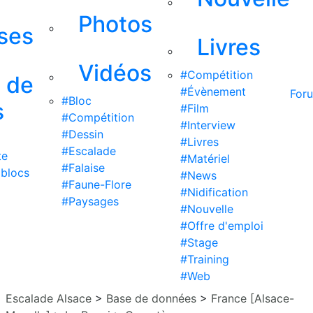
Photos
ises
Livres
Vidéos
#Compétition
s de
#Évènement
For
#Bloc
s
#Film
#Compétition
#Interview
#Dessin
#Livres
#Escalade
te
#Matériel
#Falaise
 blocs
#News
#Faune-Flore
#Nidification
#Paysages
#Nouvelle
#Offre d'emploi
#Stage
#Training
#Web
Escalade Alsace
>
Base de données
>
France [Alsace-