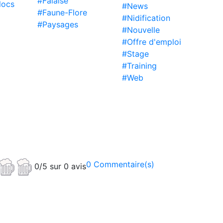
#Falaise
locs
#News
#Faune-Flore
#Nidification
#Paysages
#Nouvelle
#Offre d'emploi
#Stage
#Training
#Web
0 Commentaire(s)
0/5 sur 0 avis