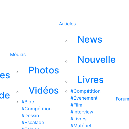
Rechercher
Articles
News
Médias
Nouvelle
Photos
ses
Livres
Vidéos
#Compétition
 de
#Évènement
Foru
#Bloc
#Film
#Compétition
#Interview
#Dessin
#Livres
#Escalade
#Matériel