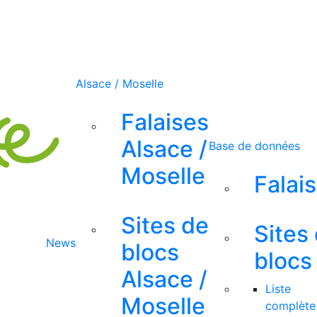
Alsace / Moselle
Falaises
Alsace /
Base de données
Moselle
Falai
Sites de
Sites
News
blocs
blocs
Alsace /
Liste
Moselle
complète