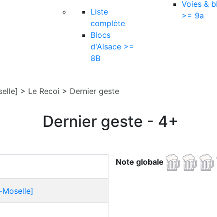
Voies & b
Liste
>= 9a
complète
Blocs
d'Alsace >=
8B
elle]
>
Le Recoi
>
Dernier geste
Dernier geste - 4+
Note globale
-Moselle]