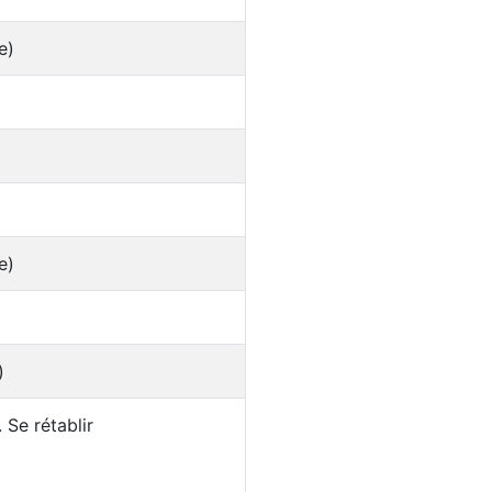
e)
e)
)
 Se rétablir