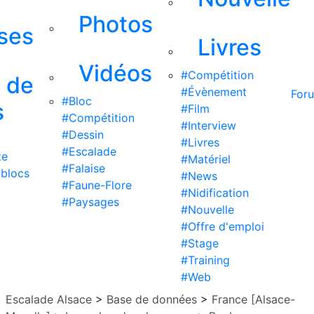
Photos
ises
Livres
Vidéos
#Compétition
s de
#Évènement
For
#Bloc
s
#Film
#Compétition
#Interview
#Dessin
#Livres
#Escalade
te
#Matériel
#Falaise
 blocs
#News
#Faune-Flore
#Nidification
#Paysages
#Nouvelle
#Offre d'emploi
#Stage
#Training
#Web
Escalade Alsace
>
Base de données
>
France [Alsace-