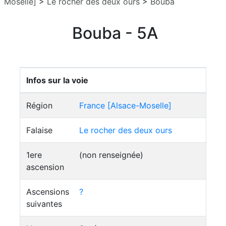
Moselle]
>
Le rocher des deux ours
>
Bouba
Bouba - 5A
Infos sur la voie
Région
France [Alsace-Moselle]
Falaise
Le rocher des deux ours
1ere
(non renseignée)
ascension
Ascensions
?
suivantes