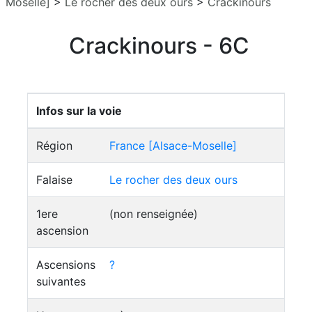
Moselle]
>
Le rocher des deux ours
>
Crackinours
Crackinours - 6C
Infos sur la voie
Région
France [Alsace-Moselle]
Falaise
Le rocher des deux ours
1ere
(non renseignée)
ascension
Ascensions
?
suivantes