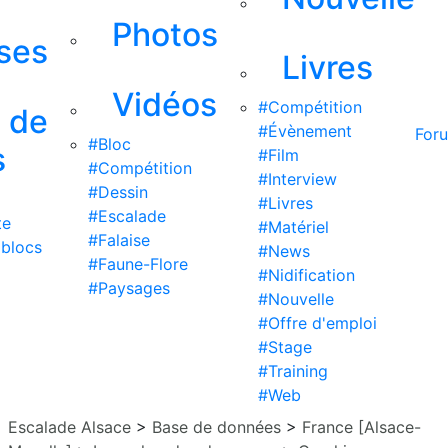
Photos
ises
Livres
Vidéos
#Compétition
s de
#Évènement
For
#Bloc
s
#Film
#Compétition
#Interview
#Dessin
#Livres
#Escalade
te
#Matériel
#Falaise
 blocs
#News
#Faune-Flore
#Nidification
#Paysages
#Nouvelle
#Offre d'emploi
#Stage
#Training
#Web
Escalade Alsace
>
Base de données
>
France [Alsace-