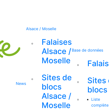
Alsace / Moselle
Falaises
Alsace /
Base de données
Moselle
Falai
Sites de
Sites
News
blocs
blocs
Alsace /
Liste
Moselle
complète