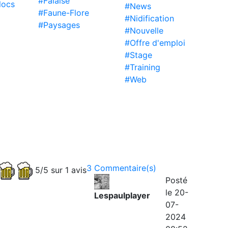
#Falaise
locs
#News
#Faune-Flore
#Nidification
#Paysages
#Nouvelle
#Offre d'emploi
#Stage
#Training
#Web
3 Commentaire(s)
5/5 sur 1 avis
Posté
le 20-
Lespaulplayer
07-
2024