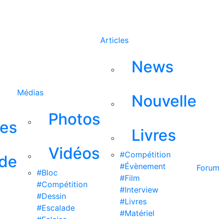
Rechercher
Articles
News
Médias
Nouvelle
Photos
ses
Livres
Vidéos
#Compétition
 de
#Évènement
Foru
#Bloc
#Film
#Compétition
#Interview
#Dessin
#Livres
#Escalade
#Matériel