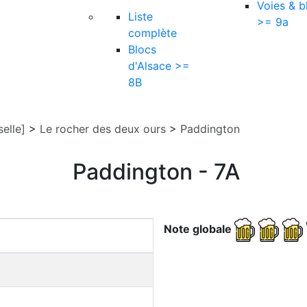
Voies & b
Liste
>= 9a
complète
Blocs
d'Alsace >=
8B
elle]
>
Le rocher des deux ours
>
Paddington
Paddington - 7A
Note globale