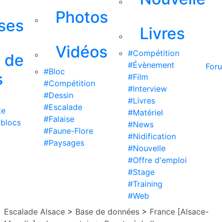
Photos
ises
Livres
Vidéos
#Compétition
s de
#Évènement
For
#Bloc
s
#Film
#Compétition
#Interview
#Dessin
#Livres
#Escalade
te
#Matériel
#Falaise
 blocs
#News
#Faune-Flore
#Nidification
#Paysages
#Nouvelle
#Offre d'emploi
#Stage
#Training
#Web
Escalade Alsace
>
Base de données
>
France [Alsace-