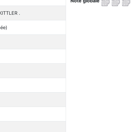
Note globale
KITTLER .
née)