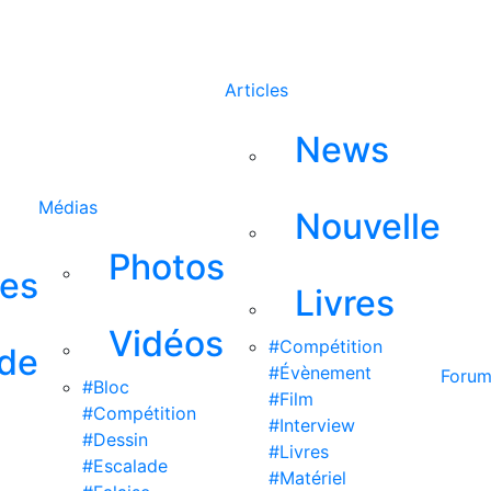
Rechercher
Articles
News
Médias
Nouvelle
Photos
ses
Livres
Vidéos
#Compétition
 de
#Évènement
Foru
#Bloc
#Film
#Compétition
#Interview
#Dessin
#Livres
#Escalade
#Matériel