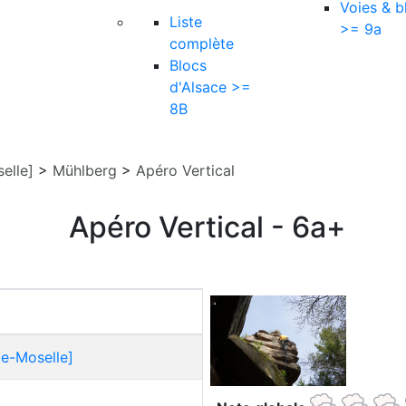
Voies & b
Liste
>= 9a
complète
Blocs
d'Alsace >=
8B
elle]
>
Mühlberg
>
Apéro Vertical
Apéro Vertical - 6a+
ce-Moselle]