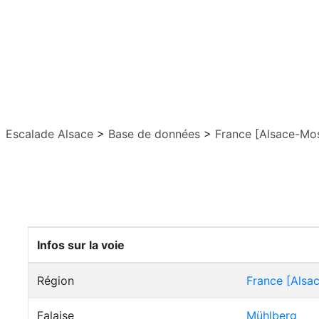
Escalade Alsace
>
Base de données
>
France [Alsace-Mos
Infos sur la voie
Région
France [Alsa
Falaise
Mühlberg