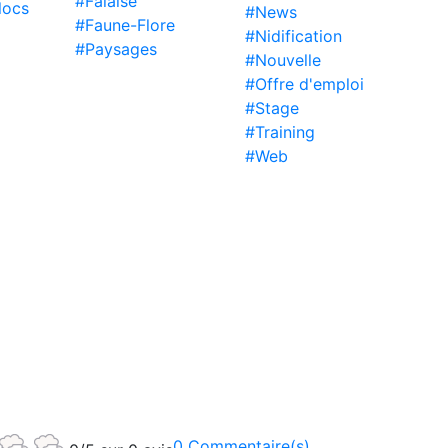
#Falaise
locs
#News
#Faune-Flore
#Nidification
#Paysages
#Nouvelle
#Offre d'emploi
#Stage
#Training
#Web
0 Commentaire(s)