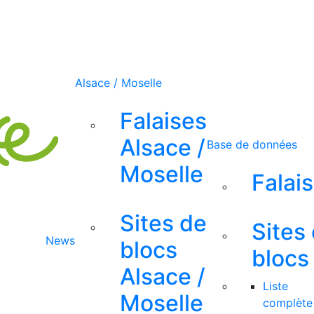
Alsace / Moselle
Falaises
Alsace /
Base de données
Moselle
Falai
Sites de
Sites
News
blocs
blocs
Alsace /
Liste
Moselle
complète