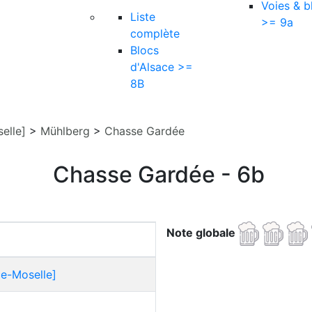
Voies & b
Liste
>= 9a
complète
Blocs
d'Alsace >=
8B
elle]
>
Mühlberg
>
Chasse Gardée
Chasse Gardée - 6b
Note globale
ce-Moselle]