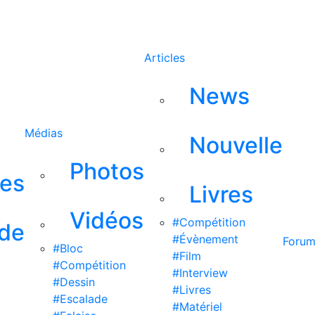
Rechercher
Articles
News
Médias
Nouvelle
Photos
ses
Livres
Vidéos
#Compétition
 de
#Évènement
Foru
#Bloc
#Film
#Compétition
#Interview
#Dessin
#Livres
#Escalade
#Matériel