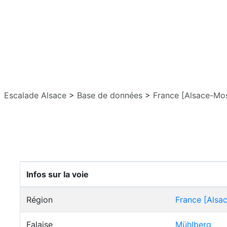
Escalade Alsace
>
Base de données
>
France [Alsace-Mos
Infos sur la voie
Région
France [Alsa
Falaise
Mühlberg