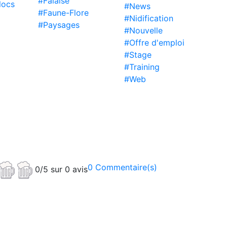
#Falaise
locs
#News
#Faune-Flore
#Nidification
#Paysages
#Nouvelle
#Offre d'emploi
#Stage
#Training
#Web
0 Commentaire(s)
0/5 sur 0 avis