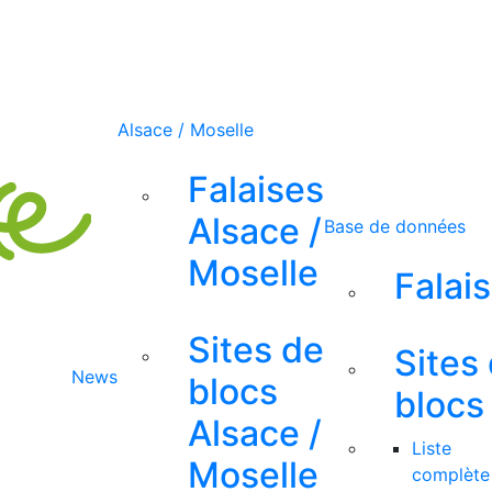
Alsace / Moselle
Falaises
Alsace /
Base de données
Moselle
Falai
Sites de
Sites
News
blocs
blocs
Alsace /
Liste
Moselle
complète