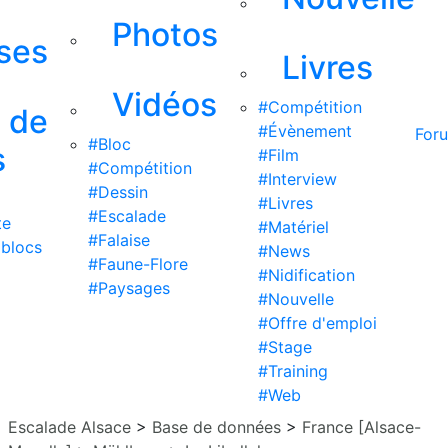
Photos
ises
Livres
Vidéos
#Compétition
s de
#Évènement
For
#Bloc
s
#Film
#Compétition
#Interview
#Dessin
#Livres
#Escalade
te
#Matériel
#Falaise
 blocs
#News
#Faune-Flore
#Nidification
#Paysages
#Nouvelle
#Offre d'emploi
#Stage
#Training
#Web
Escalade Alsace
>
Base de données
>
France [Alsace-