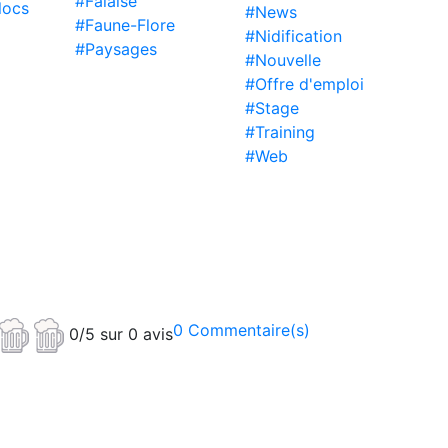
#Falaise
locs
#News
#Faune-Flore
#Nidification
#Paysages
#Nouvelle
#Offre d'emploi
#Stage
#Training
#Web
0 Commentaire(s)
0/5 sur 0 avis