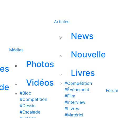
Rechercher
Articles
News
Médias
Nouvelle
Photos
ses
Livres
Vidéos
#Compétition
 de
#Évènement
Foru
#Bloc
#Film
#Compétition
#Interview
#Dessin
#Livres
#Escalade
#Matériel