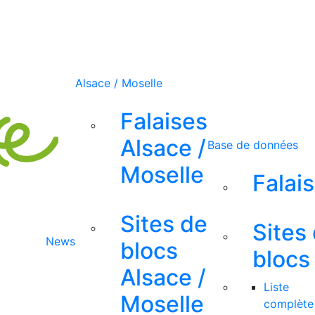
Alsace / Moselle
Falaises
Alsace /
Base de données
Moselle
Falai
Sites de
Sites
News
blocs
blocs
Alsace /
Liste
Moselle
complète