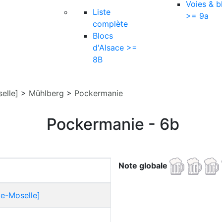
Voies & b
Liste
>= 9a
complète
Blocs
d'Alsace >=
8B
elle]
>
Mühlberg
>
Pockermanie
Pockermanie - 6b
Note globale
ce-Moselle]