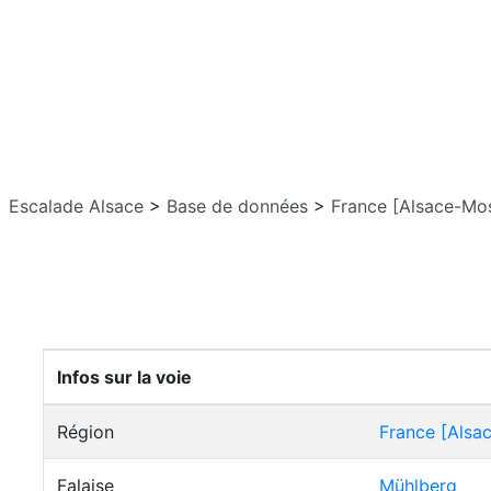
Escalade Alsace
>
Base de données
>
France [Alsace-Mos
Infos sur la voie
Région
France [Alsa
Falaise
Mühlberg