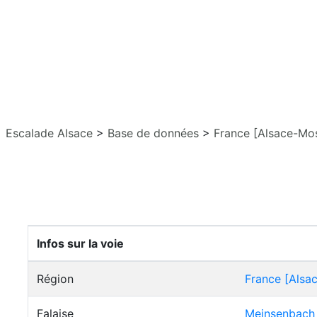
Escalade Alsace
>
Base de données
>
France [Alsace-Mos
Infos sur la voie
Région
France [Alsa
Falaise
Meinsenbach 