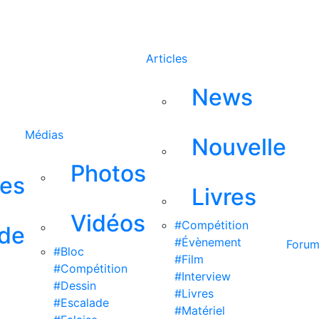
Rechercher
Articles
News
Médias
Nouvelle
Photos
ses
Livres
Vidéos
#Compétition
 de
#Évènement
Foru
#Bloc
#Film
#Compétition
#Interview
#Dessin
#Livres
#Escalade
#Matériel