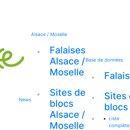
Alsace / Moselle
Falaises
Alsace /
Base de données
Moselle
Falai
Sites de
Sites
News
blocs
blocs
Alsace /
Liste
Moselle
complète