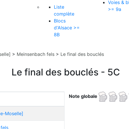
Voies & b
Liste
>= 9a
complète
Blocs
d'Alsace >=
8B
elle]
>
Meinsenbach fels
>
Le final des bouclés
Le final des bouclés - 5C
Note globale
ce-Moselle]
fels