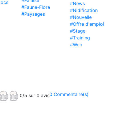
#Falaise
locs
#News
#Faune-Flore
#Nidification
#Paysages
#Nouvelle
#Offre d'emploi
#Stage
#Training
#Web
0 Commentaire(s)
0/5 sur 0 avis