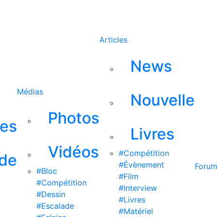
Rechercher
Articles
News
Médias
Nouvelle
Photos
ses
Livres
Vidéos
#Compétition
 de
#Évènement
Foru
#Bloc
#Film
#Compétition
#Interview
#Dessin
#Livres
#Escalade
#Matériel