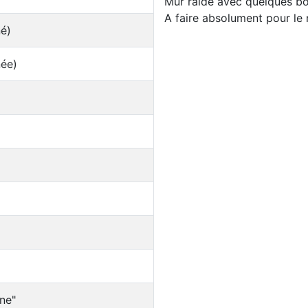
Mur raide avec quelques bo
A faire absolument pour le 
né)
née)
ne"