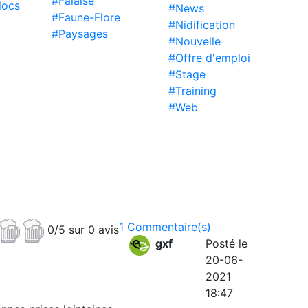
#Falaise
locs
#News
#Faune-Flore
#Nidification
#Paysages
#Nouvelle
#Offre d'emploi
#Stage
#Training
#Web
1 Commentaire(s)
0/5 sur 0 avis
gxf
Posté le
20-06-
2021
18:47