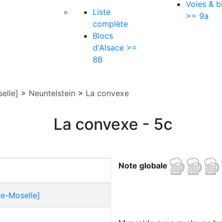
Voies & b
Liste
>= 9a
complète
Blocs
d'Alsace >=
8B
elle]
>
Neuntelstein
>
La convexe
La convexe - 5c
Note globale
ce-Moselle]