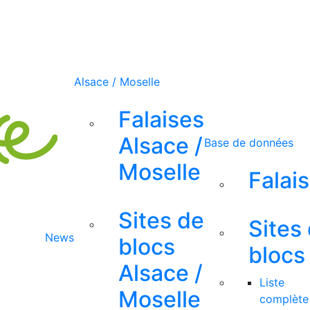
Alsace / Moselle
Falaises
Alsace /
Base de données
Moselle
Falai
Sites de
Sites
News
blocs
blocs
Alsace /
Liste
Moselle
complète