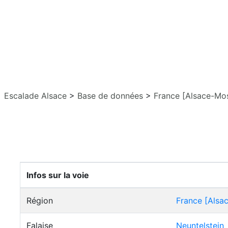
Escalade Alsace
>
Base de données
>
France [Alsace-Mos
Infos sur la voie
Région
France [Alsa
Falaise
Neuntelstein