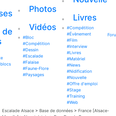
Photos
ises
Livres
Vidéos
#Compétition
s de
#Évènement
For
#Bloc
s
#Film
#Compétition
#Interview
#Dessin
#Livres
#Escalade
te
#Matériel
#Falaise
 blocs
#News
#Faune-Flore
#Nidification
#Paysages
#Nouvelle
#Offre d'emploi
#Stage
#Training
#Web
Escalade Alsace
>
Base de données
>
France [Alsace-