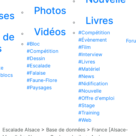
Photos
ises
Livres
Vidéos
#Compétition
s de
#Évènement
For
#Bloc
s
#Film
#Compétition
#Interview
#Dessin
#Livres
#Escalade
te
#Matériel
#Falaise
 blocs
#News
#Faune-Flore
#Nidification
#Paysages
#Nouvelle
#Offre d'emploi
#Stage
#Training
#Web
Escalade Alsace
>
Base de données
>
France [Alsace-