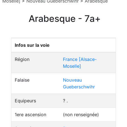
Moselle]
>
Nouveau Gueberschwihr
>
Arabesque
Arabesque - 7a+
Infos sur la voie
Région
France [Alsace-
Moselle]
Falaise
Nouveau
Gueberschwihr
Equipeurs
? .
1ere ascension
(non renseignée)