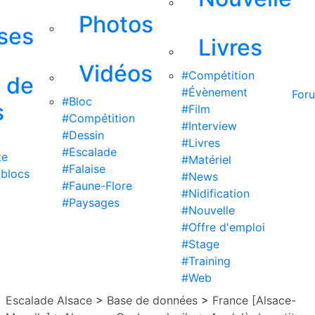
Photos
ises
Livres
Vidéos
#Compétition
s de
#Évènement
For
#Bloc
s
#Film
#Compétition
#Interview
#Dessin
#Livres
#Escalade
te
#Matériel
#Falaise
 blocs
#News
#Faune-Flore
#Nidification
#Paysages
#Nouvelle
#Offre d'emploi
#Stage
#Training
#Web
Escalade Alsace
>
Base de données
>
France [Alsace-