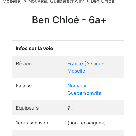
Moselle]
>
Nouveau Gueberschwihr
>
Ben Chloé
Ben Chloé - 6a+
Infos sur la voie
Région
France [Alsace-
Moselle]
Falaise
Nouveau
Gueberschwihr
Equipeurs
? .
1ere ascension
(non renseignée)