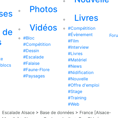
Photos
ises
Livres
Vidéos
#Compétition
s de
#Évènement
For
#Bloc
s
#Film
#Compétition
#Interview
#Dessin
#Livres
#Escalade
te
#Matériel
#Falaise
 blocs
#News
#Faune-Flore
#Nidification
#Paysages
#Nouvelle
#Offre d'emploi
#Stage
#Training
#Web
Escalade Alsace
>
Base de données
>
France [Alsace-