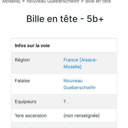
Moselle]
>
Nouveau Gueberschwihr
>
Bille en tête
Bille en tête - 5b+
Infos sur la voie
Région
France [Alsace-
Moselle]
Falaise
Nouveau
Gueberschwihr
Equipeurs
? .
1ere ascension
(non renseignée)