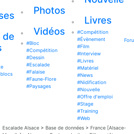
Photos
ises
Livres
Vidéos
#Compétition
s de
#Évènement
For
#Bloc
s
#Film
#Compétition
#Interview
#Dessin
#Livres
#Escalade
te
#Matériel
#Falaise
 blocs
#News
#Faune-Flore
#Nidification
#Paysages
#Nouvelle
#Offre d'emploi
#Stage
#Training
#Web
Escalade Alsace
>
Base de données
>
France [Alsace-