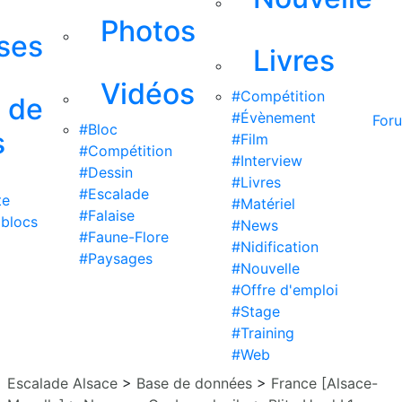
Photos
ises
Livres
Vidéos
#Compétition
s de
#Évènement
For
#Bloc
s
#Film
#Compétition
#Interview
#Dessin
#Livres
#Escalade
te
#Matériel
#Falaise
 blocs
#News
#Faune-Flore
#Nidification
#Paysages
#Nouvelle
#Offre d'emploi
#Stage
#Training
#Web
Escalade Alsace
>
Base de données
>
France [Alsace-