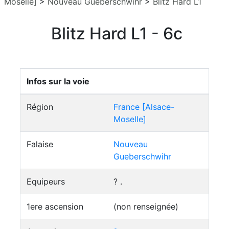
Moselle]
>
Nouveau Gueberschwihr
>
Blitz Hard L1
Blitz Hard L1 - 6c
Infos sur la voie
Région
France [Alsace-
Moselle]
Falaise
Nouveau
Gueberschwihr
Equipeurs
? .
1ere ascension
(non renseignée)