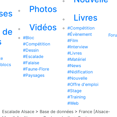
Photos
ises
Livres
Vidéos
#Compétition
s de
#Évènement
For
#Bloc
s
#Film
#Compétition
#Interview
#Dessin
#Livres
#Escalade
te
#Matériel
#Falaise
 blocs
#News
#Faune-Flore
#Nidification
#Paysages
#Nouvelle
#Offre d'emploi
#Stage
#Training
#Web
Escalade Alsace
>
Base de données
>
France [Alsace-