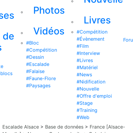
Photos
ises
Livres
Vidéos
#Compétition
s de
#Évènement
For
#Bloc
s
#Film
#Compétition
#Interview
#Dessin
#Livres
#Escalade
te
#Matériel
#Falaise
 blocs
#News
#Faune-Flore
#Nidification
#Paysages
#Nouvelle
#Offre d'emploi
#Stage
#Training
#Web
Escalade Alsace
>
Base de données
>
France [Alsace-