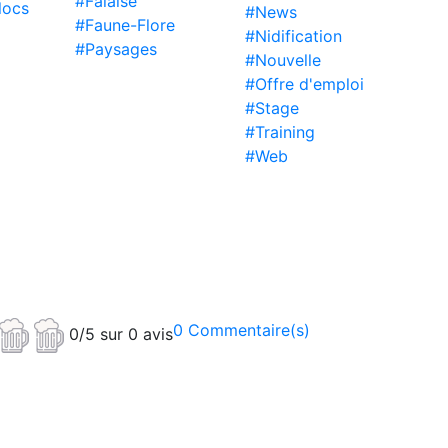
#Falaise
locs
#News
#Faune-Flore
#Nidification
#Paysages
#Nouvelle
#Offre d'emploi
#Stage
#Training
#Web
0 Commentaire(s)
0/5 sur 0 avis