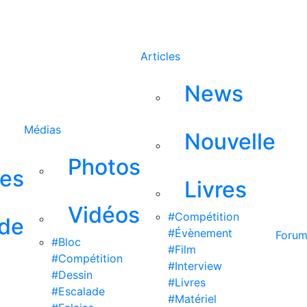
Rechercher
Articles
News
Médias
Nouvelle
Photos
ses
Livres
Vidéos
#Compétition
 de
#Évènement
Foru
#Bloc
#Film
#Compétition
#Interview
#Dessin
#Livres
#Escalade
#Matériel