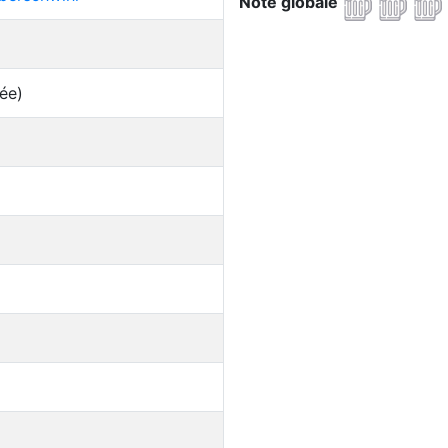
Note globale
ée)