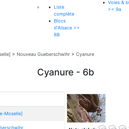
Voies & b
Liste
>= 9a
complète
Blocs
d'Alsace >=
8B
elle]
>
Nouveau Gueberschwihr
>
Cyanure
Cyanure - 6b
e-Moselle]
berschwihr