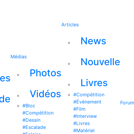
Rechercher
Articles
News
Médias
Nouvelle
Photos
ses
Livres
Vidéos
#Compétition
 de
#Évènement
Foru
#Bloc
#Film
#Compétition
#Interview
#Dessin
#Livres
#Escalade
#Matériel