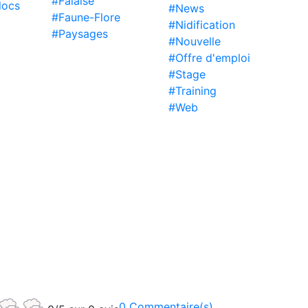
#Falaise
locs
#News
#Faune-Flore
#Nidification
#Paysages
#Nouvelle
#Offre d'emploi
#Stage
#Training
#Web
0 Commentaire(s)