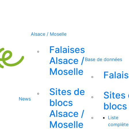
Alsace / Moselle
Falaises
Alsace /
Base de données
Moselle
Falai
Sites de
Sites
News
blocs
blocs
Alsace /
Liste
Moselle
complète