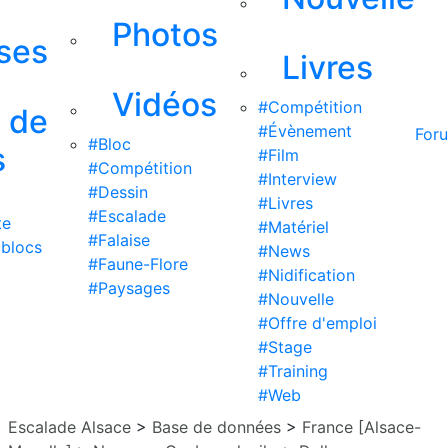
Photos
ises
Livres
Vidéos
#Compétition
s de
#Évènement
For
#Bloc
s
#Film
#Compétition
#Interview
#Dessin
#Livres
#Escalade
te
#Matériel
#Falaise
 blocs
#News
#Faune-Flore
#Nidification
#Paysages
#Nouvelle
#Offre d'emploi
#Stage
#Training
#Web
Escalade Alsace
>
Base de données
>
France [Alsace-