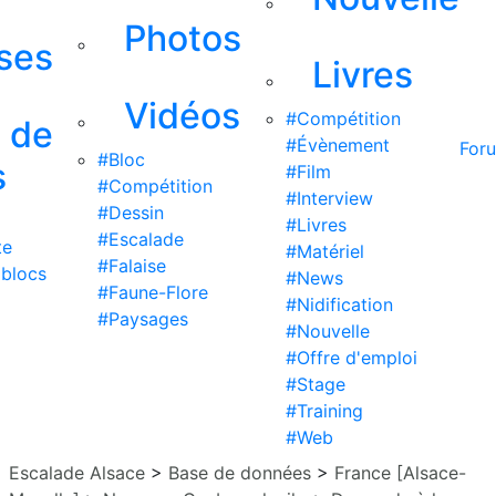
Photos
ises
Livres
Vidéos
#Compétition
s de
#Évènement
For
#Bloc
s
#Film
#Compétition
#Interview
#Dessin
#Livres
#Escalade
te
#Matériel
#Falaise
 blocs
#News
#Faune-Flore
#Nidification
#Paysages
#Nouvelle
#Offre d'emploi
#Stage
#Training
#Web
Escalade Alsace
>
Base de données
>
France [Alsace-