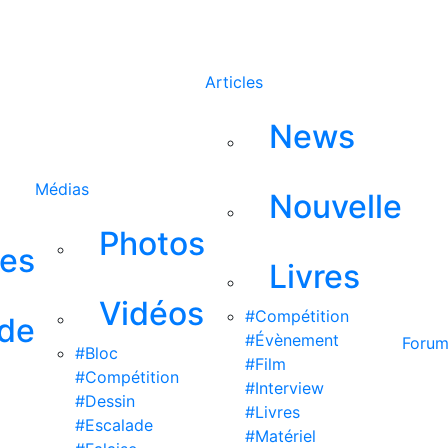
Rechercher
Articles
News
Médias
Nouvelle
Photos
ses
Livres
Vidéos
#Compétition
 de
#Évènement
Foru
#Bloc
#Film
#Compétition
#Interview
#Dessin
#Livres
#Escalade
#Matériel