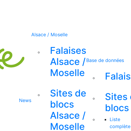
Alsace / Moselle
Falaises
Alsace /
Base de données
Moselle
Falai
Sites de
Sites
News
blocs
blocs
Alsace /
Liste
Moselle
complète