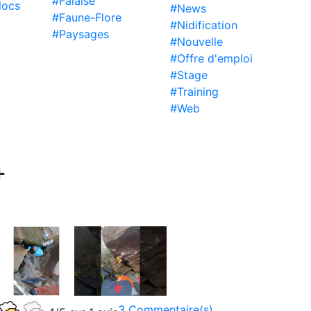
#Falaise
locs
#News
#Faune-Flore
#Nidification
#Paysages
#Nouvelle
#Offre d'emploi
#Stage
#Training
#Web
+
3 Commentaire(s)