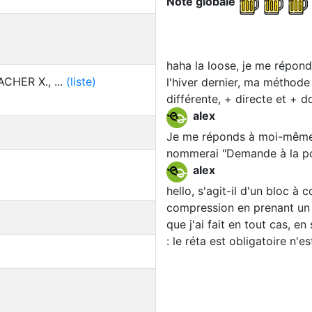
Note globale
haha la loose, je me répon
HER X., ...
(liste)
l'hiver dernier, ma méthode n
différente, + directe et + d
alex
Je me réponds à moi-même :
nommerai "Demande à la pou
alex
hello, s'agit-il d'un bloc 
compression en prenant un 
que j'ai fait en tout cas, e
: le réta est obligatoire n'e