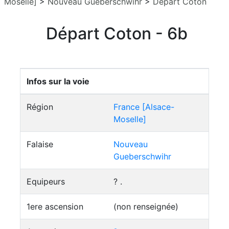
Moselle]
>
Nouveau Gueberschwihr
>
Départ Coton
Départ Coton - 6b
Infos sur la voie
Région
France [Alsace-
Moselle]
Falaise
Nouveau
Gueberschwihr
Equipeurs
? .
1ere ascension
(non renseignée)