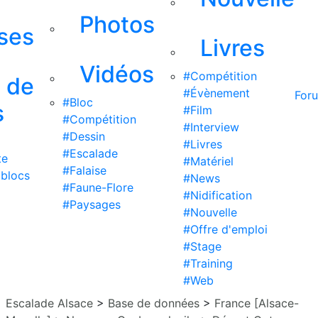
Photos
ises
Livres
Vidéos
#Compétition
s de
#Évènement
For
#Bloc
s
#Film
#Compétition
#Interview
#Dessin
#Livres
#Escalade
te
#Matériel
#Falaise
 blocs
#News
#Faune-Flore
#Nidification
#Paysages
#Nouvelle
#Offre d'emploi
#Stage
#Training
#Web
Escalade Alsace
>
Base de données
>
France [Alsace-