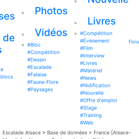
Photos
ises
Livres
Vidéos
#Compétition
s de
#Évènement
For
#Bloc
s
#Film
#Compétition
#Interview
#Dessin
#Livres
#Escalade
te
#Matériel
#Falaise
 blocs
#News
#Faune-Flore
#Nidification
#Paysages
#Nouvelle
#Offre d'emploi
#Stage
#Training
#Web
Escalade Alsace
>
Base de données
>
France [Alsace-