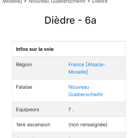
Moselle]
>
Nouveau Gueberschwihr
>
Dièdre
Dièdre - 6a
Infos sur la voie
Région
France [Alsace-
Moselle]
Falaise
Nouveau
Gueberschwihr
Equipeurs
? .
1ere ascension
(non renseignée)