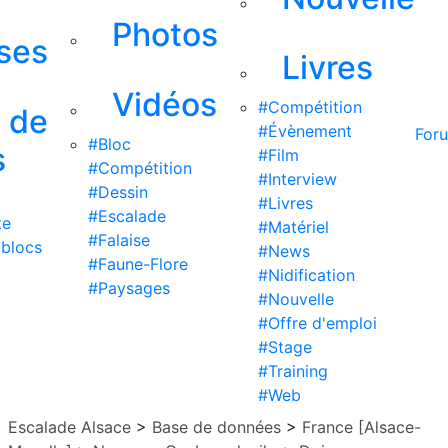
Photos
ises
Livres
Vidéos
#Compétition
s de
#Évènement
For
#Bloc
s
#Film
#Compétition
#Interview
#Dessin
#Livres
#Escalade
te
#Matériel
#Falaise
 blocs
#News
#Faune-Flore
#Nidification
#Paysages
#Nouvelle
#Offre d'emploi
#Stage
#Training
#Web
Escalade Alsace
>
Base de données
>
France [Alsace-