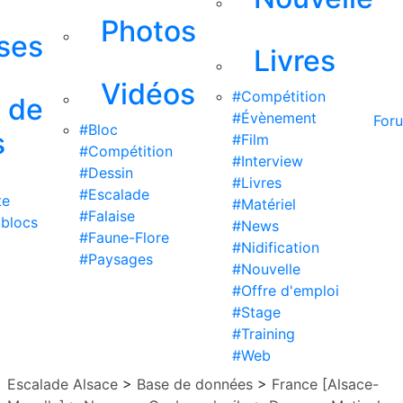
Photos
ises
Livres
Vidéos
#Compétition
s de
#Évènement
For
#Bloc
s
#Film
#Compétition
#Interview
#Dessin
#Livres
#Escalade
te
#Matériel
#Falaise
 blocs
#News
#Faune-Flore
#Nidification
#Paysages
#Nouvelle
#Offre d'emploi
#Stage
#Training
#Web
Escalade Alsace
>
Base de données
>
France [Alsace-