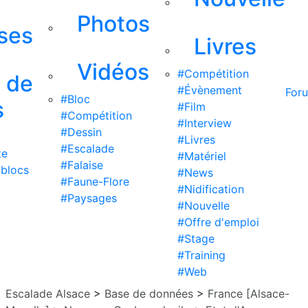
Photos
ises
Livres
Vidéos
#Compétition
s de
#Évènement
For
#Bloc
s
#Film
#Compétition
#Interview
#Dessin
#Livres
#Escalade
te
#Matériel
#Falaise
 blocs
#News
#Faune-Flore
#Nidification
#Paysages
#Nouvelle
#Offre d'emploi
#Stage
#Training
#Web
Escalade Alsace
>
Base de données
>
France [Alsace-