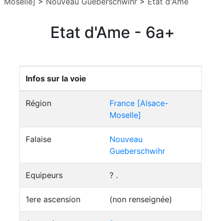
Moselle]
>
Nouveau Gueberschwihr
>
Etat d'Ame
Etat d'Ame - 6a+
Infos sur la voie
Région
France [Alsace-
Moselle]
Falaise
Nouveau
Gueberschwihr
Equipeurs
? .
1ere ascension
(non renseignée)