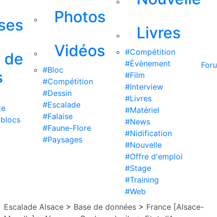
Photos
ises
Livres
Vidéos
#Compétition
s de
#Évènement
For
#Bloc
s
#Film
#Compétition
#Interview
#Dessin
#Livres
#Escalade
te
#Matériel
#Falaise
 blocs
#News
#Faune-Flore
#Nidification
#Paysages
#Nouvelle
#Offre d'emploi
#Stage
#Training
#Web
Escalade Alsace
>
Base de données
>
France [Alsace-