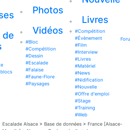
Photos
ises
Livres
Vidéos
#Compétition
s de
#Évènement
For
#Bloc
s
#Film
#Compétition
#Interview
#Dessin
#Livres
#Escalade
te
#Matériel
#Falaise
 blocs
#News
#Faune-Flore
#Nidification
#Paysages
#Nouvelle
#Offre d'emploi
#Stage
#Training
#Web
Escalade Alsace
>
Base de données
>
France [Alsace-