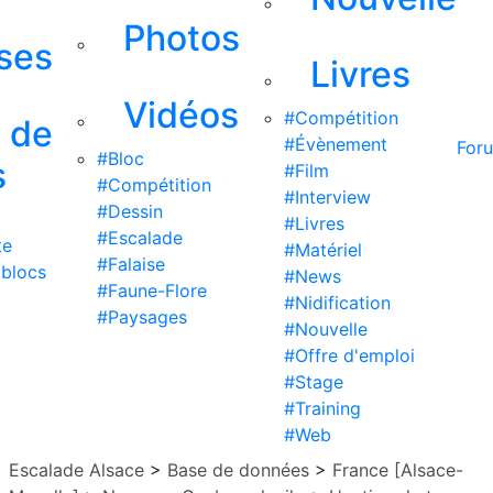
Photos
ises
Livres
Vidéos
#Compétition
s de
#Évènement
For
#Bloc
s
#Film
#Compétition
#Interview
#Dessin
#Livres
#Escalade
te
#Matériel
#Falaise
 blocs
#News
#Faune-Flore
#Nidification
#Paysages
#Nouvelle
#Offre d'emploi
#Stage
#Training
#Web
Escalade Alsace
>
Base de données
>
France [Alsace-