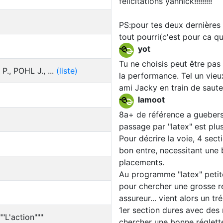
félicitations yannick!!!!!!!!!
PS:pour tes deux dernières p
tout pourri(c'est pour ca qu
yot
Tu ne choisis peut être pas
., POHL J., ...
(liste)
la performance. Tel un vieu
ami Jacky en train de saute
lamoot
8a+ de référence a guebers
passage par "latex" est plus
Pour décrire la voie, 4 sec
bon entre, necessitant une
placements.
Au programme "latex" peti
pour chercher une grosse r
assureur... vient alors un t
1er section dures avec de
""L'action"""
chercher une bonne réglett