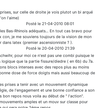
rises, sur celle de droite je vois plutot un bi arqué
'on l'aime)
Posté le 21-04-2010 08:01
 les Bas-Rhinois adéquats... En tout cas bravo pour
x con, je me souviens toujours de la vision de mon
r dans latex (premier ascensionniste ? ).
Posté le 20-04-2010 21:39
chwihr, pour moi ce n'est pas une combi puisque le
 logique que la partie fissure/diedre ( en 6b) du 7a.
tions blocs intenses avec des repos plus au moins
 bonne dose de force doigts mais aussi beaucoup de
tes prises a tenir avec un mouvement dynamique
égle, de l'engagement et une bonne confiance a son
rés bon repos nous voila au début de " l'action".
s mouvements amples et un mouv sur classe pour
e qui sera notre 2éme repos.