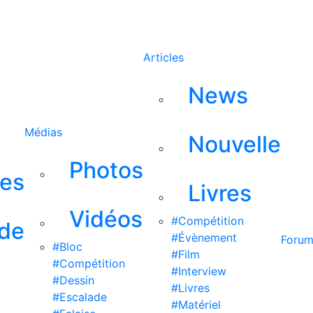
Rechercher
Articles
News
Médias
Nouvelle
Photos
ses
Livres
Vidéos
#Compétition
 de
#Évènement
Foru
#Bloc
#Film
#Compétition
#Interview
#Dessin
#Livres
#Escalade
#Matériel