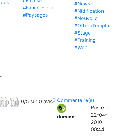
#Falaise
locs
#News
#Faune-Flore
#Nidification
#Paysages
#Nouvelle
#Offre d'emploi
#Stage
#Training
#Web
+
3 Commentaire(s)
0/5 sur 0 avis
Posté le
22-04-
damien
2010
00:44