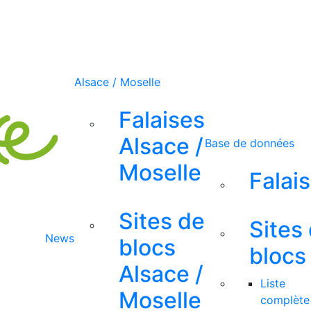
Alsace / Moselle
Falaises
Alsace /
Base de données
Moselle
Falai
Sites de
Sites
News
blocs
blocs
Alsace /
Liste
Moselle
complète