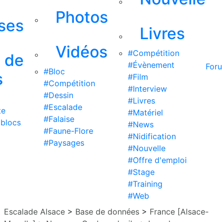
Photos
ises
Livres
Vidéos
#Compétition
s de
#Évènement
For
#Bloc
s
#Film
#Compétition
#Interview
#Dessin
#Livres
#Escalade
te
#Matériel
#Falaise
 blocs
#News
#Faune-Flore
#Nidification
#Paysages
#Nouvelle
#Offre d'emploi
#Stage
#Training
#Web
Escalade Alsace
>
Base de données
>
France [Alsace-